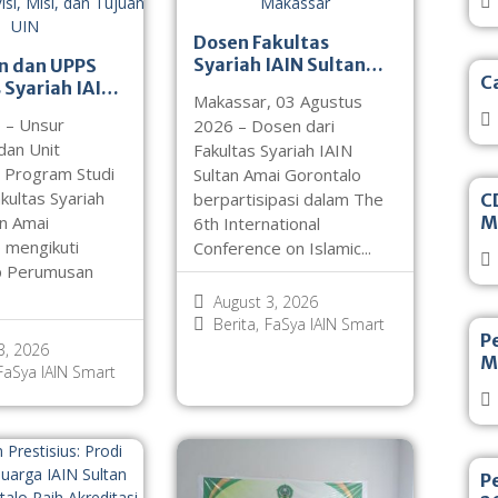
Dosen Fakultas
Syariah IAIN Sultan
n dan UPPS
C
Amai Gorontalo Ikuti
 Syariah IAIN
Makassar, 03 Agustus
Konferensi
Amai
 – Unsur
2026 – Dosen dari
Internasional di
o Ikuti
dan Unit
Fakultas Syariah IAIN
Makassar
p Perumusan
 Program Studi
Sultan Amai Gorontalo
si, dan Tujuan
kultas Syariah
berpartisipasi dalam The
CD
an Amai
M
6th International
 mengikuti
Conference on Islamic...
 Perumusan
August 3, 2026
Berita
,
FaSya IAIN Smart
P
3, 2026
M
FaSya IAIN Smart
P