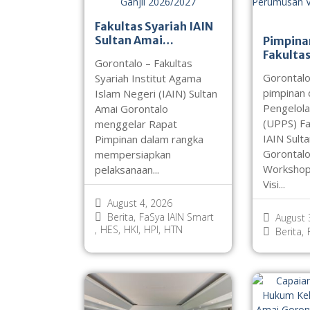
Fakultas Syariah IAIN
Sultan Amai
Pimpina
Gorontalo Gelar Rapat
Fakultas
Gorontalo – Fakultas
Pimpinan Persiapan
Sultan 
Gorontalo
Syariah Institut Agama
Semester Ganjil
Gorontal
pimpinan 
Islam Negeri (IAIN) Sultan
2026/2027
Worksho
Pengelola
Amai Gorontalo
Visi, Mi
(UPPS) Fa
menggelar Rapat
UIN
IAIN Sult
Pimpinan dalam rangka
Gorontalo
mempersiapkan
Workshop
pelaksanaan...
Visi...
August 4, 2026
Berita
,
FaSya IAIN Smart
August 
,
HES
,
HKI
,
HPI
,
HTN
Berita
,