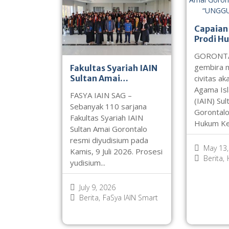
Capaian 
Prodi H
IAIN Sul
GORONTA
Goronta
gembira m
Fakultas Syariah IAIN
Akredit
Sultan Amai
civitas ak
dari Ba
Gorontalo Gelar
Agama Is
FASYA IAIN SAG –
Yudisium Sarjana
(IAIN) Sul
Sebanyak 110 sarjana
2026, Cetak 110
Gorontalo
Fakultas Syariah IAIN
Lulusan Hukum Islami
Hukum Kel
Sultan Amai Gorontalo
Berintegritas
resmi diyudisium pada
May 13,
Kamis, 9 Juli 2026. Prosesi
Berita
,
yudisium...
July 9, 2026
Berita
,
FaSya IAIN Smart