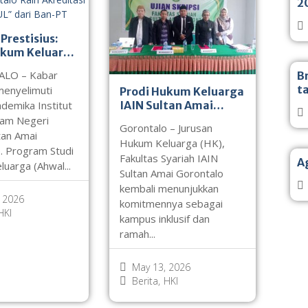
2
Prestisius:
ukum Keluarga
tan Amai
LO – Kabar
B
lo Raih
t
enyelimuti
Prodi Hukum Keluarga
asi “UNGGUL”
IAIN Sultan Amai
ademika Institut
n-PT
Gorontalo Ramah
lam Negeri
Gorontalo – Jurusan
Difabel: Mahasiswa
tan Amai
Hukum Keluarga (HK),
Difabel Selesaikan
. Program Studi
Fakultas Syariah IAIN
Skripsi dengan Nilai
A
uarga (Ahwal...
Sultan Amai Gorontalo
Sangat Baik
kembali menunjukkan
 2026
komitmennya sebagai
HKI
kampus inklusif dan
ramah...
May 13, 2026
Berita
,
HKI