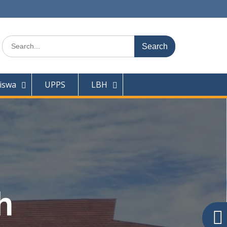
iswa
UPPS
LBH