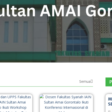
Semua
M
S